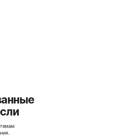
ванные
асли
стемам
ния.