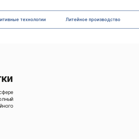
итивные технологии
Литейное производство
тки
сфере
олный
йного