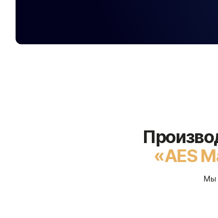
Произво
«AES Ma
Мы 