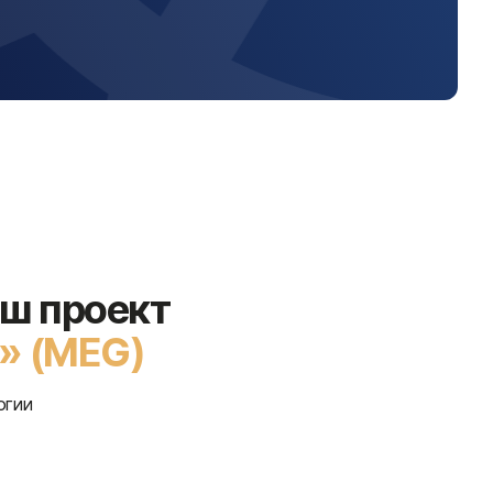
ш проект
p» (MEG)
огии