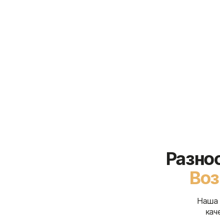
Разно
Во
Наша 
кач